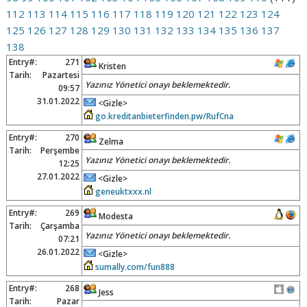
112
113
114
115
116
117
118
119
120
121
122
123
124
125
126
127
128
129
130
131
132
133
134
135
136
137
138
Entry#:
271
Kristen
Tarih:
Pazartesi
Yazınız Yönetici onayı beklemektedir.
09:57
31.01.2022
<Gizle>
go.kreditanbieterfinden.pw/RufCna
Entry#:
270
Zelma
Tarih:
Perşembe
Yazınız Yönetici onayı beklemektedir.
12:25
27.01.2022
<Gizle>
geneuktxxx.nl
Entry#:
269
Modesta
Tarih:
Çarşamba
Yazınız Yönetici onayı beklemektedir.
07:21
26.01.2022
<Gizle>
sumally.com/fun888
Entry#:
268
Jess
Tarih:
Pazar