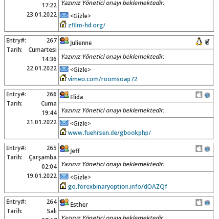
Yazınız Yönetici onayı beklemektedir.
17:22
23.01.2022
<Gizle>
zfilm-hd.org/
Entry#:
267
Julienne
Tarih:
Cumartesi
Yazınız Yönetici onayı beklemektedir.
14:36
22.01.2022
<Gizle>
vimeo.com/roomsoap72
Entry#:
266
Elida
Tarih:
Cuma
Yazınız Yönetici onayı beklemektedir.
19:44
21.01.2022
<Gizle>
www.fuehrsen.de/gbookphp/
Entry#:
265
Jeff
Tarih:
Çarşamba
Yazınız Yönetici onayı beklemektedir.
02:04
19.01.2022
<Gizle>
go.forexbinaryoption.info/dOAZQf
Entry#:
264
Esther
Tarih:
Salı
Yazınız Yönetici onayı beklemektedir.