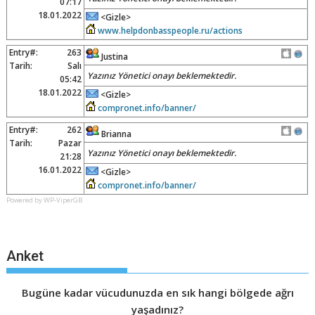
07:17
18.01.2022
<Gizle>
www.helpdonbasspeople.ru/actions
Entry#:
263
Justina
Tarih:
Salı
Yazınız Yönetici onayı beklemektedir.
05:42
18.01.2022
<Gizle>
compronet.info/banner/
Entry#:
262
Brianna
Tarih:
Pazar
Yazınız Yönetici onayı beklemektedir.
21:28
16.01.2022
<Gizle>
compronet.info/banner/
Powered by WP-ViperGB
Anket
Bugüne kadar vücudunuzda en sık hangi bölgede ağrı
yaşadınız?