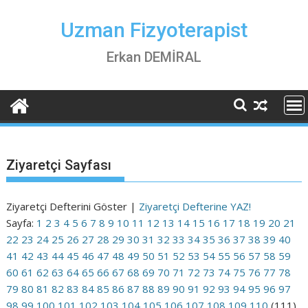
Skip
to
Uzman Fizyoterapist
content
Erkan DEMİRAL
Ziyaretçi Sayfası
Ziyaretçi Defterini Göster |
Ziyaretçi Defterine YAZ!
Sayfa:
1
2
3
4
5
6
7
8
9
10
11
12
13
14
15
16
17
18
19
20
21
22
23
24
25
26
27
28
29
30
31
32
33
34
35
36
37
38
39
40
41
42
43
44
45
46
47
48
49
50
51
52
53
54
55
56
57
58
59
60
61
62
63
64
65
66
67
68
69
70
71
72
73
74
75
76
77
78
79
80
81
82
83
84
85
86
87
88
89
90
91
92
93
94
95
96
97
98
99
100
101
102
103
104
105
106
107
108
109
110
(111)