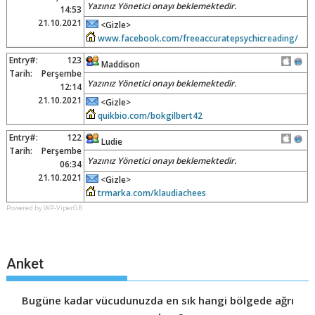
Yazınız Yönetici onayı beklemektedir.
14:53
21.10.2021
<Gizle>
www.facebook.com/freeaccuratepsychicreading/
Entry#:
123
Maddison
Tarih:
Perşembe
Yazınız Yönetici onayı beklemektedir.
12:14
21.10.2021
<Gizle>
quikbio.com/bokgilbert42
Entry#:
122
Ludie
Tarih:
Perşembe
Yazınız Yönetici onayı beklemektedir.
06:34
21.10.2021
<Gizle>
trmarka.com/klaudiachees
Powered by WP-ViperGB
Anket
Bugüne kadar vücudunuzda en sık hangi bölgede ağrı