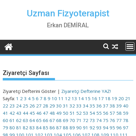
Skip
to
Uzman Fizyoterapist
content
Erkan DEMİRAL
Ziyaretçi Sayfası
Ziyaretçi Defterini Göster |
Ziyaretçi Defterine YAZ!
Sayfa:
1
2
3
4
5
6
7
8
9
10
11
12
13
14
15
16
17
18
19
20
21
22
23
24
25
26
27
28
29
30
31
32
33
34
35
36
37
38
39
40
41
42
43
44
45
46
47
48
49
50
51
52
53
54
55
56
57
58
59
60
61
62
63
64
65
66
67
68
69
70
71
72
73
74
75
76
77
78
79
80
81
82
83
84
85
86
87
88
89
90
91
92
93
94
95
96
97
98
99
100
101
102
103
104
105
106
107
108
109
110
111