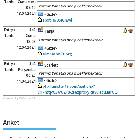
Tarih:
Cumartesi
Yazınız Yönetici onayı beklemektedir.
09:10
13.04.2024
<Gizle>
spoti.fi/3SIGnwd
Entry#:
543
Tanja
Tarih:
Cuma
Yazınız Yönetici onayı beklemektedir.
13:48
12.04.2024
<Gizle>
filmnashville.org
Entry#:
542
Scarlett
Tarih:
Perşembe
Yazınız Yönetici onayı beklemektedir.
06:20
<Gizle>
11.04.2024
pt.xhamster19.com/exit.php?
url=http%3A%2F%2Fezproxy.cityu.edu.hk%2F
Powered by WP-ViperGB
Anket