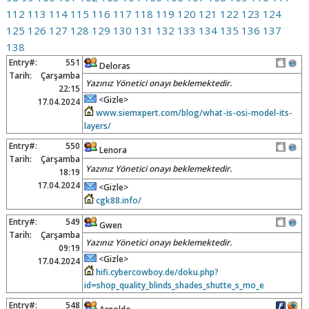
112
113
114
115
116
117
118
119
120
121
122
123
124
125
126
127
128
129
130
131
132
133
134
135
136
137
138
Entry#:
551
Deloras
Tarih:
Çarşamba
Yazınız Yönetici onayı beklemektedir.
22:15
<Gizle>
17.04.2024
www.siemxpert.com/blog/what-is-osi-model-its-
layers/
Entry#:
550
Lenora
Tarih:
Çarşamba
Yazınız Yönetici onayı beklemektedir.
18:19
17.04.2024
<Gizle>
cgk88.info/
Entry#:
549
Gwen
Tarih:
Çarşamba
Yazınız Yönetici onayı beklemektedir.
09:19
<Gizle>
17.04.2024
hifi.cybercowboy.de/doku.php?
id=shop_quality_blinds_shades_shutte_s_mo_e
Entry#:
548