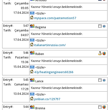
Arnoldo
Tarih:
Çarşamba
Yazınız Yönetici onayı beklemektedir.
05:05
17.04.2024
<Gizle>
myspace.com/pastemotion57
Entry#:
547
Regena
Tarih:
Çarşamba
Yazınız Yönetici onayı beklemektedir.
04:07
17.04.2024
<Gizle>
italianartinrussia.com/
Entry#:
546
Ruben
Tarih:
Pazartesi
Yazınız Yönetici onayı beklemektedir.
15:36
15.04.2024
<Gizle>
4.ly/heatingengineers60266
Entry#:
545
Lance
Tarih:
Cumartesi
Yazınız Yönetici onayı beklemektedir.
17:29
13.04.2024
<Gizle>
jonbian.co/129797
Entry#:
544
Brenna