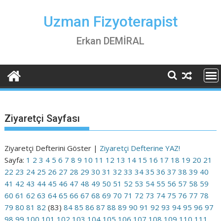
Skip
to
Uzman Fizyoterapist
content
Erkan DEMİRAL
Ziyaretçi Sayfası
Ziyaretçi Defterini Göster |
Ziyaretçi Defterine YAZ!
Sayfa:
1
2
3
4
5
6
7
8
9
10
11
12
13
14
15
16
17
18
19
20
21
22
23
24
25
26
27
28
29
30
31
32
33
34
35
36
37
38
39
40
41
42
43
44
45
46
47
48
49
50
51
52
53
54
55
56
57
58
59
60
61
62
63
64
65
66
67
68
69
70
71
72
73
74
75
76
77
78
79
80
81
82
(83)
84
85
86
87
88
89
90
91
92
93
94
95
96
97
98
99
100
101
102
103
104
105
106
107
108
109
110
111