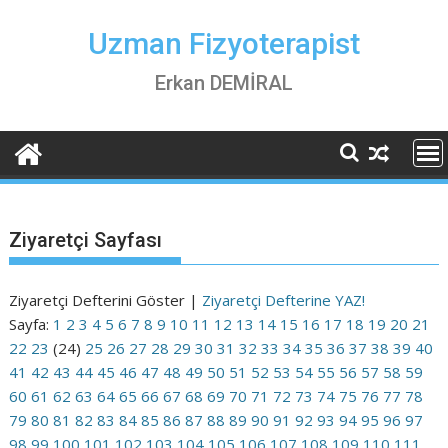
Skip
to
Uzman Fizyoterapist
content
Erkan DEMİRAL
Ziyaretçi Sayfası
Ziyaretçi Defterini Göster |
Ziyaretçi Defterine YAZ!
Sayfa:
1
2
3
4
5
6
7
8
9
10
11
12
13
14
15
16
17
18
19
20
21
22
23
(24)
25
26
27
28
29
30
31
32
33
34
35
36
37
38
39
40
41
42
43
44
45
46
47
48
49
50
51
52
53
54
55
56
57
58
59
60
61
62
63
64
65
66
67
68
69
70
71
72
73
74
75
76
77
78
79
80
81
82
83
84
85
86
87
88
89
90
91
92
93
94
95
96
97
98
99
100
101
102
103
104
105
106
107
108
109
110
111