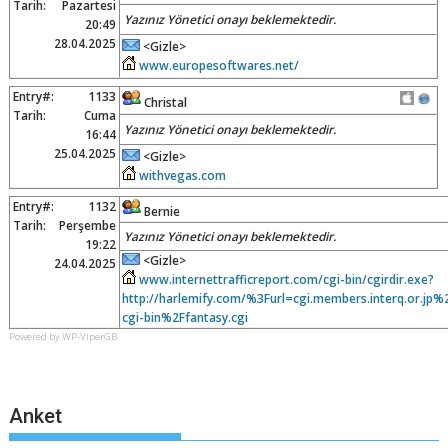
Tarih:
Pazartesi
Yazınız Yönetici onayı beklemektedir.
20:49
28.04.2025
<Gizle>
www.europesoftwares.net/
Entry#:
1133
Christal
Tarih:
Cuma
Yazınız Yönetici onayı beklemektedir.
16:44
25.04.2025
<Gizle>
withvegas.com
Entry#:
1132
Bernie
Tarih:
Perşembe
Yazınız Yönetici onayı beklemektedir.
19:22
<Gizle>
24.04.2025
www.internettrafficreport.com/cgi-bin/cgirdir.exe?
http://harlemify.com/%3Furl=cgi.members.interq.or.jp
cgi-bin%2Ffantasy.cgi
Powered by WP-ViperGB
Anket