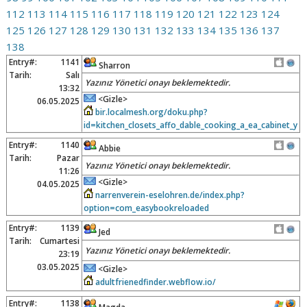
112
113
114
115
116
117
118
119
120
121
122
123
124
125
126
127
128
129
130
131
132
133
134
135
136
137
138
Entry#:
1141
Sharron
Tarih:
Salı
Yazınız Yönetici onayı beklemektedir.
13:32
<Gizle>
06.05.2025
bir.localmesh.org/doku.php?
id=kitchen_closets_affo_dable_cooking_a_ea_cabinet_y
Entry#:
1140
Abbie
Tarih:
Pazar
Yazınız Yönetici onayı beklemektedir.
11:26
<Gizle>
04.05.2025
narrenverein-eselohren.de/index.php?
option=com_easybookreloaded
Entry#:
1139
Jed
Tarih:
Cumartesi
Yazınız Yönetici onayı beklemektedir.
23:19
03.05.2025
<Gizle>
adultfrienedfinder.webflow.io/
Entry#:
1138