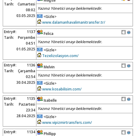
Magda
Tarih:
Cumartesi
Yazınız Yönetici onayı beklemektedir.
08:02
03.05.2025
<Gizle>
www.dalamanhavalimanitransfer.tr/
Entry#:
1137
Felica
Tarih:
Perşembe
Yazınız Yönetici onayı beklemektedir.
04:51
01.05.2025
<Gizle>
Tezelizolasyon.com/
Entry#:
1136
Melvin
Tarih:
Çarşamba
Yazınız Yönetici onayı beklemektedir.
02:54
30.04.2025
<Gizle>
www.kosabilisim.com/
Entry#:
1135
Isabelle
Tarih:
Pazartesi
Yazınız Yönetici onayı beklemektedir.
23:34
28.04.2025
<Gizle>
www.vipizmirtransfers.com/
Entry#:
1134
Phillipp