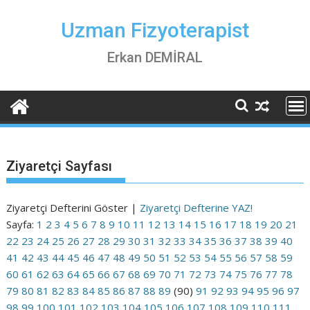
Skip
to
Uzman Fizyoterapist
content
Erkan DEMİRAL
Ziyaretçi Sayfası
Ziyaretçi Defterini Göster |
Ziyaretçi Defterine YAZ!
Sayfa:
1
2
3
4
5
6
7
8
9
10
11
12
13
14
15
16
17
18
19
20
21
22
23
24
25
26
27
28
29
30
31
32
33
34
35
36
37
38
39
40
41
42
43
44
45
46
47
48
49
50
51
52
53
54
55
56
57
58
59
60
61
62
63
64
65
66
67
68
69
70
71
72
73
74
75
76
77
78
79
80
81
82
83
84
85
86
87
88
89
(90)
91
92
93
94
95
96
97
98
99
100
101
102
103
104
105
106
107
108
109
110
111