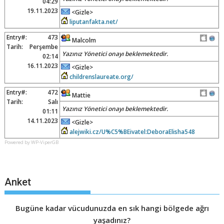
04:29
19.11.2023
<Gizle>
liputanfakta.net/
Entry#:
473
Malcolm
Tarih:
Perşembe
Yazınız Yönetici onayı beklemektedir.
02:14
16.11.2023
<Gizle>
childrenslaureate.org/
Entry#:
472
Mattie
Tarih:
Salı
Yazınız Yönetici onayı beklemektedir.
01:11
14.11.2023
<Gizle>
alejwiki.cz/U%C5%BEivatel:DeboraElisha548
Powered by WP-ViperGB
Anket
Bugüne kadar vücudunuzda en sık hangi bölgede ağrı
yaşadınız?