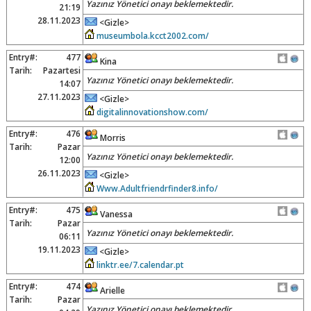
Yazınız Yönetici onayı beklemektedir.
21:19
28.11.2023
<Gizle>
museumbola.kcct2002.com/
Entry#:
477
Kina
Tarih:
Pazartesi
Yazınız Yönetici onayı beklemektedir.
14:07
27.11.2023
<Gizle>
digitalinnovationshow.com/
Entry#:
476
Morris
Tarih:
Pazar
Yazınız Yönetici onayı beklemektedir.
12:00
26.11.2023
<Gizle>
Www.Adultfriendrfinder8.info/
Entry#:
475
Vanessa
Tarih:
Pazar
Yazınız Yönetici onayı beklemektedir.
06:11
19.11.2023
<Gizle>
linktr.ee/7.calendar.pt
Entry#:
474
Arielle
Tarih:
Pazar
Yazınız Yönetici onayı beklemektedir.