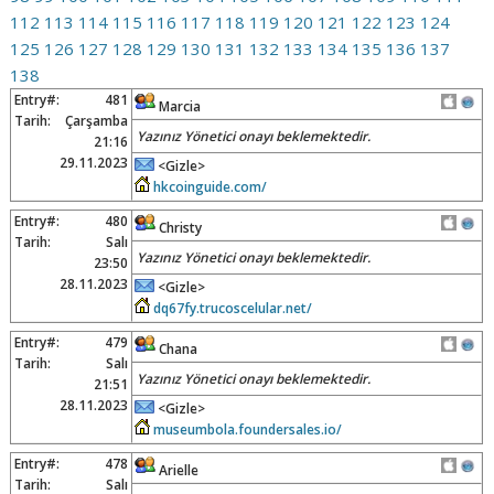
112
113
114
115
116
117
118
119
120
121
122
123
124
125
126
127
128
129
130
131
132
133
134
135
136
137
138
Entry#:
481
Marcia
Tarih:
Çarşamba
Yazınız Yönetici onayı beklemektedir.
21:16
29.11.2023
<Gizle>
hkcoinguide.com/
Entry#:
480
Christy
Tarih:
Salı
Yazınız Yönetici onayı beklemektedir.
23:50
28.11.2023
<Gizle>
dq67fy.trucoscelular.net/
Entry#:
479
Chana
Tarih:
Salı
Yazınız Yönetici onayı beklemektedir.
21:51
28.11.2023
<Gizle>
museumbola.foundersales.io/
Entry#:
478
Arielle
Tarih:
Salı