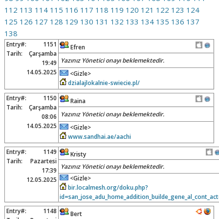
112
113
114
115
116
117
118
119
120
121
122
123
124
125
126
127
128
129
130
131
132
133
134
135
136
137
138
Entry#:
1151
Efren
Tarih:
Çarşamba
Yazınız Yönetici onayı beklemektedir.
19:49
14.05.2025
<Gizle>
dzialajlokalnie-swiecie.pl/
Entry#:
1150
Raina
Tarih:
Çarşamba
Yazınız Yönetici onayı beklemektedir.
08:06
14.05.2025
<Gizle>
www.sandhai.ae/aachi
Entry#:
1149
Kristy
Tarih:
Pazartesi
Yazınız Yönetici onayı beklemektedir.
17:39
<Gizle>
12.05.2025
bir.localmesh.org/doku.php?
id=san_jose_adu_home_addition_builde_gene_al_cont_ac
Entry#:
1148
Bert