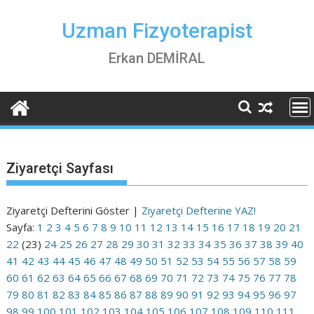
Skip
to
Uzman Fizyoterapist
content
Erkan DEMİRAL
Ziyaretçi Sayfası
Ziyaretçi Defterini Göster |
Ziyaretçi Defterine YAZ!
Sayfa:
1
2
3
4
5
6
7
8
9
10
11
12
13
14
15
16
17
18
19
20
21
22
(23)
24
25
26
27
28
29
30
31
32
33
34
35
36
37
38
39
40
41
42
43
44
45
46
47
48
49
50
51
52
53
54
55
56
57
58
59
60
61
62
63
64
65
66
67
68
69
70
71
72
73
74
75
76
77
78
79
80
81
82
83
84
85
86
87
88
89
90
91
92
93
94
95
96
97
98
99
100
101
102
103
104
105
106
107
108
109
110
111