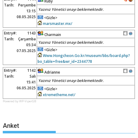
Ruby
Tarih:
Perşembe
Yazınız Yönetici onayı beklemektedir.
13:15
08.05.2025
<Gizle>
marsmaster.mx/
Entry#:
1143
Charmain
Tarih:
Çarşamba
Yazınız Yönetici onayı beklemektedir.
05:34
<Gizle>
07.05.2025
Www.Hongcheon.Go.kr/museum/bbs/board.php?
bo_table=free&wr_id=2344778
Entry#:
1142
Adrianne
Tarih:
Salı
Yazınız Yönetici onayı beklemektedir.
15:41
06.05.2025
<Gizle>
xtremetheme.net/
Powered by WP-ViperGB
Anket