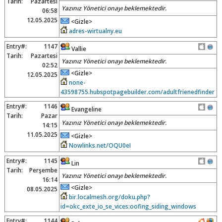
Tarih:
Pazartesi
Yazınız Yönetici onayı beklemektedir.
06:58
12.05.2025
<Gizle>
adres-wirtualny.eu
Entry#:
1147
Vallie
Tarih:
Pazartesi
Yazınız Yönetici onayı beklemektedir.
02:52
<Gizle>
12.05.2025
none-
43598755.hubspotpagebuilder.com/adultfrienedfinder
Entry#:
1146
Evangeline
Tarih:
Pazar
Yazınız Yönetici onayı beklemektedir.
14:15
11.05.2025
<Gizle>
Nowlinks.net/OQU0eI
Entry#:
1145
Lin
Tarih:
Perşembe
Yazınız Yönetici onayı beklemektedir.
16:14
<Gizle>
08.05.2025
bir.localmesh.org/doku.php?
id=okc_exte_io_se_vices:oofing_siding_windows
Entry#:
1144