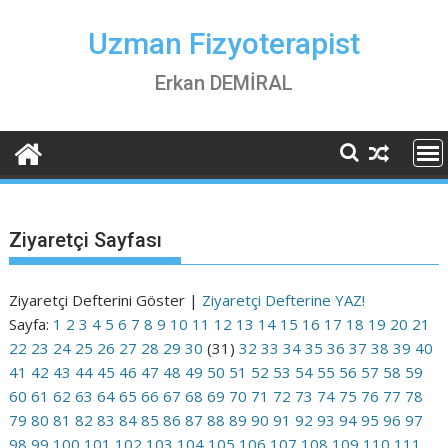
Skip
to
Uzman Fizyoterapist
content
Erkan DEMİRAL
Ziyaretçi Sayfası
Ziyaretçi Defterini Göster |
Ziyaretçi Defterine YAZ!
Sayfa:
1
2
3
4
5
6
7
8
9
10
11
12
13
14
15
16
17
18
19
20
21
22
23
24
25
26
27
28
29
30
(31)
32
33
34
35
36
37
38
39
40
41
42
43
44
45
46
47
48
49
50
51
52
53
54
55
56
57
58
59
60
61
62
63
64
65
66
67
68
69
70
71
72
73
74
75
76
77
78
79
80
81
82
83
84
85
86
87
88
89
90
91
92
93
94
95
96
97
98
99
100
101
102
103
104
105
106
107
108
109
110
111