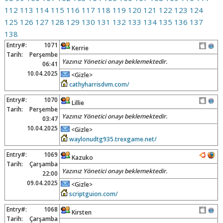
112
113
114
115
116
117
118
119
120
121
122
123
124
125
126
127
128
129
130
131
132
133
134
135
136
137
138
Entry#:
1071
Kerrie
Tarih:
Perşembe
Yazınız Yönetici onayı beklemektedir.
06:41
10.04.2025
<Gizle>
cathyharrisdvm.com/
Entry#:
1070
Lillie
Tarih:
Perşembe
Yazınız Yönetici onayı beklemektedir.
03:47
10.04.2025
<Gizle>
waylonudtg935.trexgame.net/
Entry#:
1069
Kazuko
Tarih:
Çarşamba
Yazınız Yönetici onayı beklemektedir.
22:00
09.04.2025
<Gizle>
scriptguion.com/
Entry#:
1068
Kirsten
Tarih:
Çarşamba