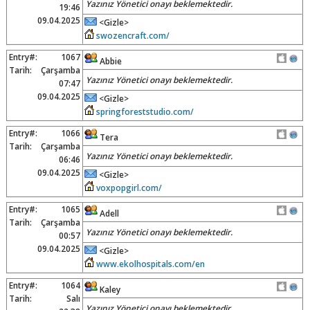
Yazınız Yönetici onayı beklemektedir.
19:46
09.04.2025
<Gizle>
swozencraft.com/
Entry#:
1067
Abbie
Tarih:
Çarşamba
Yazınız Yönetici onayı beklemektedir.
07:47
09.04.2025
<Gizle>
springforeststudio.com/
Entry#:
1066
Tera
Tarih:
Çarşamba
Yazınız Yönetici onayı beklemektedir.
06:46
09.04.2025
<Gizle>
voxpopgirl.com/
Entry#:
1065
Adell
Tarih:
Çarşamba
Yazınız Yönetici onayı beklemektedir.
00:57
09.04.2025
<Gizle>
www.ekolhospitals.com/en
Entry#:
1064
Kaley
Tarih:
Salı
Yazınız Yönetici onayı beklemektedir.