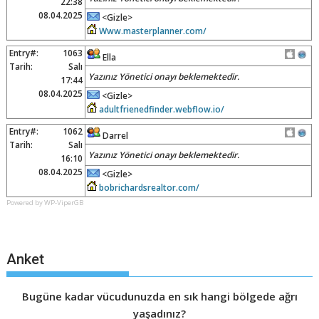
22:38
08.04.2025
<Gizle>
Www.masterplanner.com/
Entry#:
1063
Ella
Tarih:
Salı
Yazınız Yönetici onayı beklemektedir.
17:44
08.04.2025
<Gizle>
adultfrienedfinder.webflow.io/
Entry#:
1062
Darrel
Tarih:
Salı
Yazınız Yönetici onayı beklemektedir.
16:10
08.04.2025
<Gizle>
bobrichardsrealtor.com/
Powered by WP-ViperGB
Anket
Bugüne kadar vücudunuzda en sık hangi bölgede ağrı
yaşadınız?