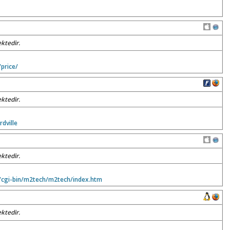
ktedir.
price/
ktedir.
dville
ktedir.
i/cgi-bin/m2tech/m2tech/index.htm
ktedir.