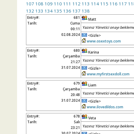
107
108
109
110
111
112
113
114
115
116
117
11
132
133
134
135
136
137
138
Entry#:
681
Matt
Tarih:
Cuma
Yazınız Yönetici onayı bekleme
00:11
02.08.2024
<Gizle>
www.osextoys.com
Entry#:
680
Karina
Tarih:
Çarşamba
Yazınız Yönetici onayı bekleme
21:27
31.07.2024
<Gizle>
www.myfirstsexdoll.com
Entry#:
679
Liam
Tarih:
Çarşamba
Yazınız Yönetici onayı bekleme
20:48
31.07.2024
<Gizle>
www.ilovedildos.com
Entry#:
678
Veta
Tarih:
Salı
Yazınız Yönetici onayı bekleme
23:21
30.07.2024