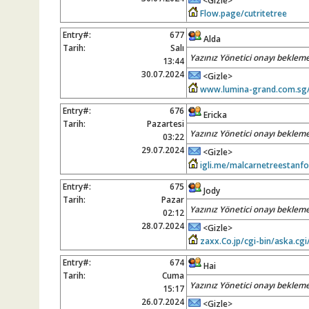
<Gizle>
Flow.page/cutritetree
Entry#:
677
Alda
Tarih:
Salı
Yazınız Yönetici onayı bekleme
13:44
30.07.2024
<Gizle>
www.lumina-grand.com.sg/
Entry#:
676
Ericka
Tarih:
Pazartesi
Yazınız Yönetici onayı bekleme
03:22
29.07.2024
<Gizle>
igli.me/malcarnetreestanfor
Entry#:
675
Jody
Tarih:
Pazar
Yazınız Yönetici onayı bekleme
02:12
28.07.2024
<Gizle>
zaxx.Co.jp/cgi-bin/aska.cg
Entry#:
674
Hai
Tarih:
Cuma
Yazınız Yönetici onayı bekleme
15:17
26.07.2024
<Gizle>