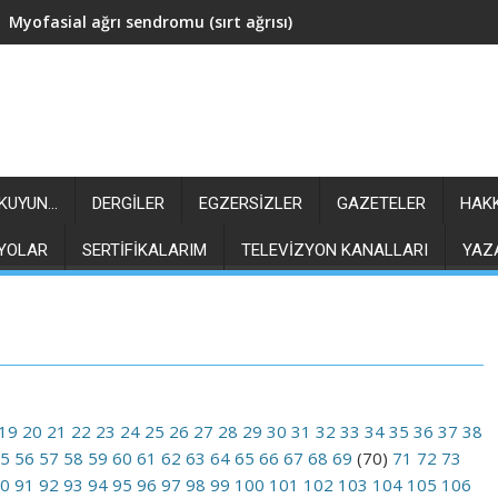
Myofasial ağrı sendromu (sırt ağrısı)
OKUYUN…
DERGILER
EGZERSIZLER
GAZETELER
HAK
YOLAR
SERTIFIKALARIM
TELEVIZYON KANALLARI
YAZ
19
20
21
22
23
24
25
26
27
28
29
30
31
32
33
34
35
36
37
38
5
56
57
58
59
60
61
62
63
64
65
66
67
68
69
(70)
71
72
73
0
91
92
93
94
95
96
97
98
99
100
101
102
103
104
105
106