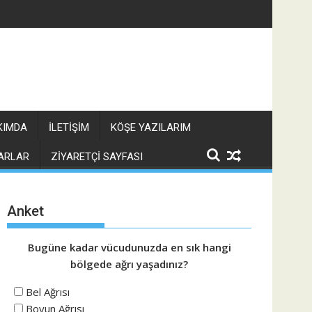
KIMDA
İLETIŞIM
KÖŞE YAZILARIM
ARLAR
ZIYARETÇI SAYFASI
Anket
Bugüne kadar vücudunuzda en sık hangi
bölgede ağrı yaşadınız?
Bel Ağrısı
Boyun Ağrısı