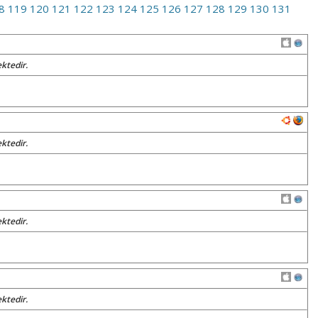
8
119
120
121
122
123
124
125
126
127
128
129
130
131
ktedir.
ktedir.
ktedir.
ktedir.