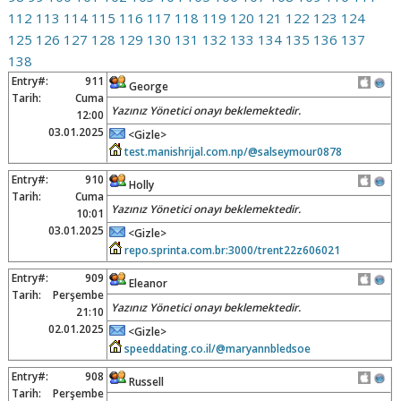
112
113
114
115
116
117
118
119
120
121
122
123
124
125
126
127
128
129
130
131
132
133
134
135
136
137
138
Entry#:
911
George
Tarih:
Cuma
Yazınız Yönetici onayı beklemektedir.
12:00
03.01.2025
<Gizle>
test.manishrijal.com.np/@salseymour0878
Entry#:
910
Holly
Tarih:
Cuma
Yazınız Yönetici onayı beklemektedir.
10:01
03.01.2025
<Gizle>
repo.sprinta.com.br:3000/trent22z606021
Entry#:
909
Eleanor
Tarih:
Perşembe
Yazınız Yönetici onayı beklemektedir.
21:10
02.01.2025
<Gizle>
speeddating.co.il/@maryannbledsoe
Entry#:
908
Russell
Tarih:
Perşembe