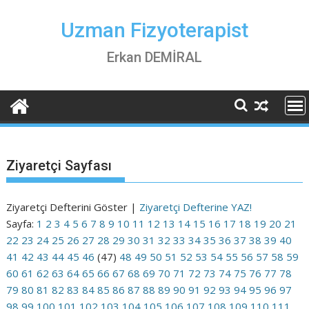
Skip
to
Uzman Fizyoterapist
content
Erkan DEMİRAL
Ziyaretçi Sayfası
Ziyaretçi Defterini Göster |
Ziyaretçi Defterine YAZ!
Sayfa:
1
2
3
4
5
6
7
8
9
10
11
12
13
14
15
16
17
18
19
20
21
22
23
24
25
26
27
28
29
30
31
32
33
34
35
36
37
38
39
40
41
42
43
44
45
46
(47)
48
49
50
51
52
53
54
55
56
57
58
59
60
61
62
63
64
65
66
67
68
69
70
71
72
73
74
75
76
77
78
79
80
81
82
83
84
85
86
87
88
89
90
91
92
93
94
95
96
97
98
99
100
101
102
103
104
105
106
107
108
109
110
111