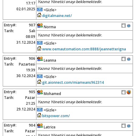
Yazınız Yönetici onayı beklemektedir.
17:17
02.01.2025
<Gizle>
digitalmaine.net/
Entry#:
907
Norma
Tarih:
Salı
Yazınız Yönetici onayı beklemektedir.
08:09
31.12.2024
<Gizle>
www.oemautomation.com:8888/jeannetterigna
Entry#:
906
Leanna
Tarih:
Pazartesi
Yazınız Yönetici onayı beklemektedir.
19:39
30.12.2024
<Gizle>
git.aionnect.com/miameans962314
Entry#:
905
Mohamed
Tarih:
Pazar
Yazınız Yönetici onayı beklemektedir.
21:25
29.12.2024
<Gizle>
bitspower.com/
Entry#:
904
Latrice
Tarih:
Pazar
Yazınız Yönetici onayı beklemektedir.