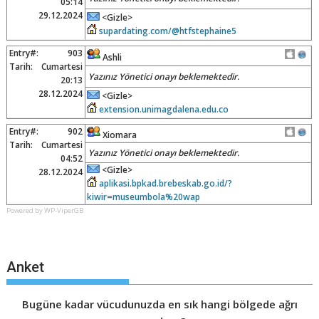
05:14
29.12.2024
<Gizle>
supardating.com/@htfstephaine5
Entry#:
903
Ashli
Tarih:
Cumartesi
Yazınız Yönetici onayı beklemektedir.
20:13
28.12.2024
<Gizle>
extension.unimagdalena.edu.co
Entry#:
902
Xiomara
Tarih:
Cumartesi
Yazınız Yönetici onayı beklemektedir.
04:52
<Gizle>
28.12.2024
aplikasi.bpkad.brebeskab.go.id/?
kiwir=museumbola%20wap
Powered by WP-ViperGB
Anket
Bugüne kadar vücudunuzda en sık hangi bölgede ağrı